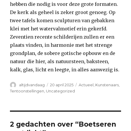
hebben die nodig is voor deze grote formaten.
De kerk als geheel is zeker groot genoeg. Op
twee tafels komen sculpturen van gebakken
klei met het watervalmotief erin gekerfd.
Zeventien recente schilderijen zullen er een
plaats vinden, in harmonie met het strenge
grondplan, de sobere gotische opbouw en de
natuur die hier, als natuursteen, baksteen,
kalk, glas, licht en leegte, in alles aanwezig is.
Auteur
Geplaatst
Categorieën
altijdvandaag
20 april 2025
Actueel
,
Kunstenaars
,
op
Tentoonstellingen
,
Uncategorized
2 gedachten over “Boetseren