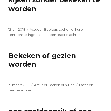
kijken zonder bekeken te
cry
worden
I
Geplaatst
Categorieën
12 juni 2018
Actueel
,
Boeken
,
Lachen of huilen
,
op
op
Tentoonstellingen
Laat een reactie achter
kijken
zonder
bekeken
Bekeken of gezien
te
worden
worden
Geplaatst
Categorieën
19 maart 2018
Actueel
,
Lachen of huilen
Laat een
op
op
reactie achter
Bekeken
of
gezien
worden