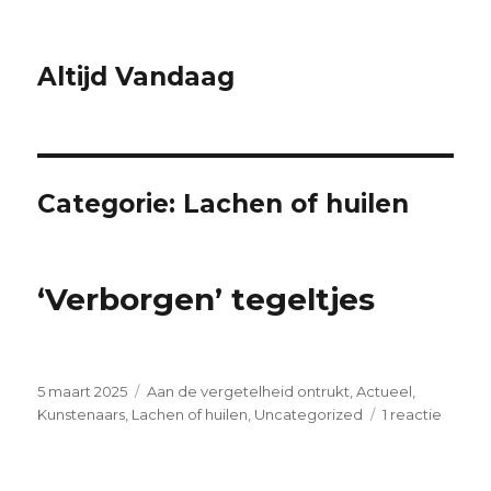
Altijd Vandaag
Categorie:
Lachen of huilen
‘Verborgen’ tegeltjes
Geplaatst
Categorieën
5 maart 2025
Aan de vergetelheid ontrukt
,
Actueel
,
op
op
Kunstenaars
,
Lachen of huilen
,
Uncategorized
1 reactie
‘Verbo
tegeltj