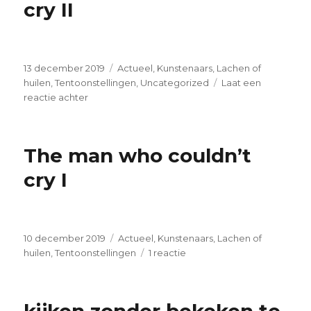
cry II
III
Geplaatst
Categorieën
13 december 2019
Actueel
,
Kunstenaars
,
Lachen of
op
huilen
,
Tentoonstellingen
,
Uncategorized
Laat een
op
reactie achter
The
man
who
The man who couldn’t
couldn’t
cry
cry I
II
Geplaatst
Categorieën
10 december 2019
Actueel
,
Kunstenaars
,
Lachen of
op
op
huilen
,
Tentoonstellingen
1 reactie
The
man
who
couldn’t