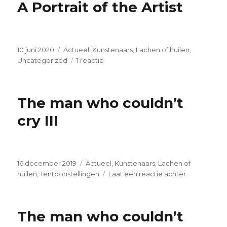
A Portrait of the Artist
Geplaatst
Categorieën
10 juni 2020
Actueel
,
Kunstenaars
,
Lachen of huilen
,
op
op
Uncategorized
1 reactie
A
Portrait
of
The man who couldn’t
the
Artist
cry III
Geplaatst
Categorieën
16 december 2019
Actueel
,
Kunstenaars
,
Lachen of
op
op
huilen
,
Tentoonstellingen
Laat een reactie achter
The
man
who
The man who couldn’t
couldn’t
cry