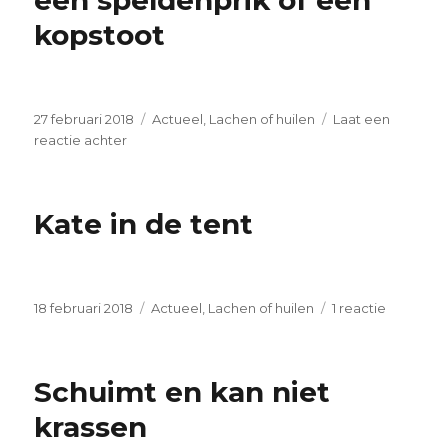
een speldenprik of een
kopstoot
Geplaatst
Categorieën
27 februari 2018
Actueel
,
Lachen of huilen
Laat een
op
op
reactie achter
een
speldenprik
of
Kate in de tent
een
kopstoot
Geplaatst
Categorieën
op
18 februari 2018
Actueel
,
Lachen of huilen
1 reactie
op
Kate
in
de
Schuimt en kan niet
tent
krassen