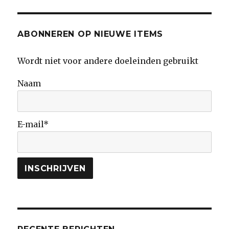
probere
ontwerp
te
ABONNEREN OP NIEUWE ITEMS
herstelle
Wordt niet voor andere doeleinden gebruikt
Naam
E-mail*