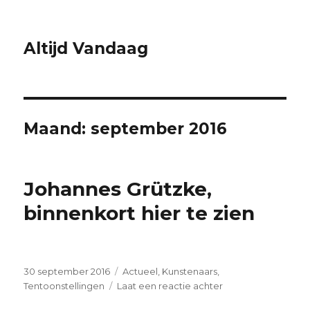
Altijd Vandaag
Maand:
september 2016
Johannes Grützke,
binnenkort hier te zien
Geplaatst
Categorieën
30 september 2016
Actueel
,
Kunstenaars
,
op
op
Tentoonstellingen
Laat een reactie achter
Johannes