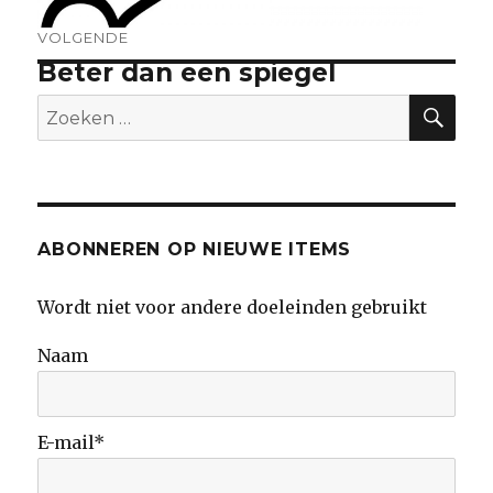
VOLGENDE
Beter dan een spiegel
Volgend
bericht:
ZO
Zoeken
naar:
ABONNEREN OP NIEUWE ITEMS
Wordt niet voor andere doeleinden gebruikt
Naam
E-mail*