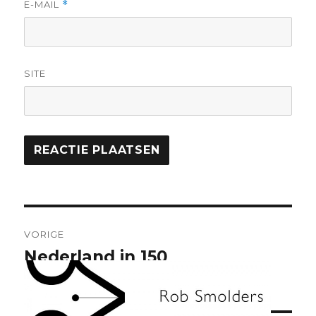
E-MAIL
*
SITE
Bericht
VORIGE
navigatie
Nederland in 150
Vorig
bericht:
landschappen