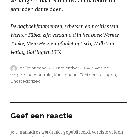
verlangend naar een heilzaam narcoticum,
aanraden dat te doen.
De dagboekfragmenten, schetsen en notities van
Werner T
übke zijn verzameld in het boek Werner
T
übke, Mein Herz empfindet optisch, Wallstein
Verlag, G
öttingen 2017.
Auteur
Geplaatst
Categorieën
altijdvandaag
20 november 2024
Aan de
op
vergetelheid ontrukt
,
Kunstenaars
,
Tentoonstellingen
,
Uncategorized
Geef een reactie
Je e-mailadres wordt niet gepubliceerd.
Vereiste velden