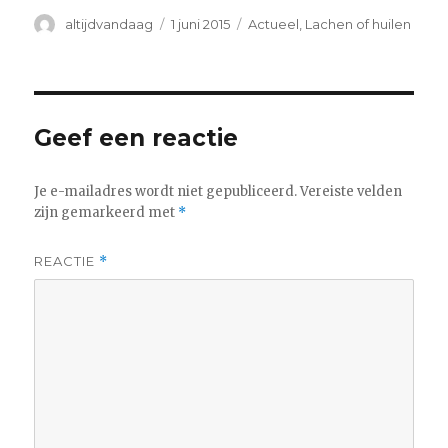
Auteur
Geplaatst
Categorieën
altijdvandaag
1 juni 2015
Actueel
,
Lachen of huilen
op
Geef een reactie
Je e-mailadres wordt niet gepubliceerd.
Vereiste velden
zijn gemarkeerd met
*
REACTIE
*