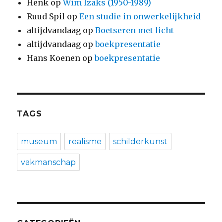
Henk
op
Wim Izaks (1950-1989)
Ruud Spil
op
Een studie in onwerkelijkheid
altijdvandaag
op
Boetseren met licht
altijdvandaag
op
boekpresentatie
Hans Koenen
op
boekpresentatie
TAGS
museum
realisme
schilderkunst
vakmanschap