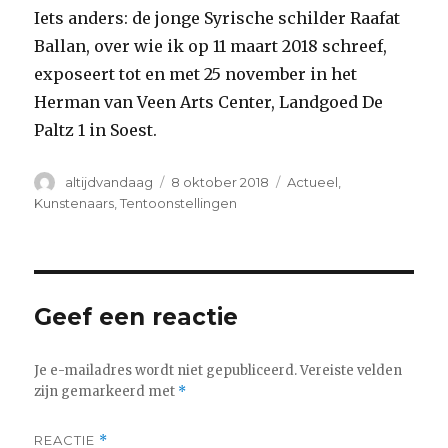
Iets anders: de jonge Syrische schilder Raafat
Ballan, over wie ik op 11 maart 2018 schreef,
exposeert tot en met 25 november in het
Herman van Veen Arts Center, Landgoed De
Paltz 1 in Soest.
Auteur
Geplaatst
Categorieën
altijdvandaag
8 oktober 2018
Actueel
,
op
Kunstenaars
,
Tentoonstellingen
Geef een reactie
Je e-mailadres wordt niet gepubliceerd.
Vereiste velden
zijn gemarkeerd met
*
REACTIE
*