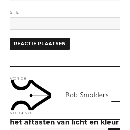
SITE
Bericht
VORIGE
navigatie
knuffelkunstknutselaar
Vorig
bericht:
VOLGENDE
het aftasten van licht en kleur
Volgend
bericht:
ZO