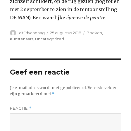
zichzelf schildert, op de rug gezien (nog tot en
met 2 september te zien in de tentoonstelling
DE MAN). Een waarlijke
épreuve de peintre
.
Auteur
Geplaatst
Categorieën
altijdvandaag
25 augustus 2018
Boeken
,
op
Kunstenaars
,
Uncategorized
Geef een reactie
Je e-mailadres wordt niet gepubliceerd.
Vereiste velden
zijn gemarkeerd met
*
REACTIE
*