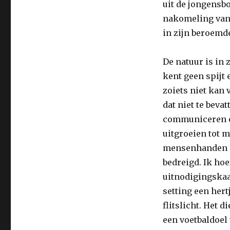
uit de jongensb
nakomeling van 
in zijn beroemde
De natuur is in 
kent geen spijt 
zoiets niet kan 
dat niet te bev
communiceren en
uitgroeien tot 
mensenhanden is
bedreigd. Ik hoe
uitnodigingskaar
setting een hert
flitslicht. Het d
een voetbaldoel 