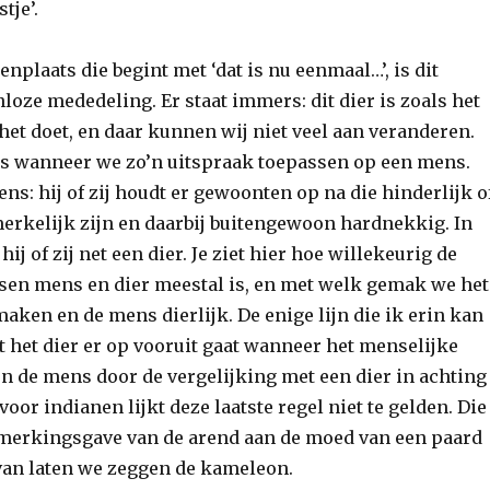
stje’.
nplaats die begint met ‘dat is nu eenmaal…’, is dit
nloze mededeling. Er staat immers: dit dier is zoals het
s het doet, en daar kunnen wij niet veel aan veranderen.
s wanneer we zo’n uitspraak toepassen op een mens.
ens: hij of zij houdt er gewoonten op na die hinderlijk o
merkelijk zijn en daarbij buitengewoon hardnekkig. In
 hij of zij net een dier. Je ziet hier hoe willekeurig de
ssen mens en dier meestal is, en met welk gemak we het
aken en de mens dierlijk. De enige lijn die ik erin kan
t het dier er op vooruit gaat wanneer het menselijke
en de mens door de vergelijking met een dier in achting
voor indianen lijkt deze laatste regel niet te gelden. Die
merkingsgave van de arend aan de moed van een paard
van laten we zeggen de kameleon.