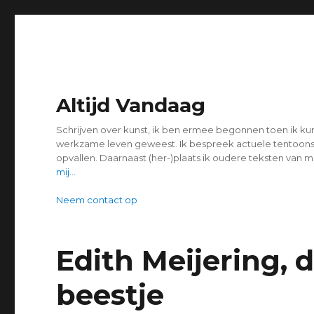
Altijd Vandaag
Schrijven over kunst, ik ben ermee begonnen toen ik kuns
werkzame leven geweest. Ik bespreek actuele tentoonst
opvallen. Daarnaast (her-)plaats ik oudere teksten van 
mij...
Neem contact op
Edith Meijering, 
beestje