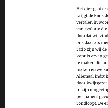
Het dier gaat er
krijgt de kans 
vertalen in woo
van evolutie di
doordat wij vind
ons daar als me
ratio zijn wij d
kennis ervan ge
te maken die on
maken en we kun
Allemaal indruk
door kwijtgeraak
in zijn omgeving
permanent gevoel
rondloopt. De en