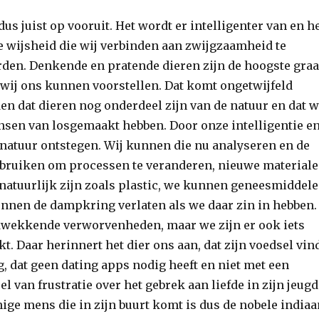
 dus juist op vooruit. Het wordt er intelligenter van en h
de wijsheid die wij verbinden aan zwijgzaamheid te
rden. Denkende en pratende dieren zijn de hoogste gra
e wij ons kunnen voorstellen. Dat komt ongetwijfeld
en dat dieren nog onderdeel zijn van de natuur en dat w
nsen van losgemaakt hebben. Door onze intelligentie e
e natuur ontstegen. Wij kunnen die nu analyseren en de
bruiken om processen te veranderen, nieuwe material
natuurlijk zijn zoals plastic, we kunnen geneesmiddel
nen de dampkring verlaten als we daar zin in hebben.
wekkende verworvenheden, maar we zijn er ook iets
t. Daar herinnert het dier ons aan, dat zijn voedsel vin
, dat geen dating apps nodig heeft en niet met een
 van frustratie over het gebrek aan liefde in zijn jeugd
ige mens die in zijn buurt komt is dus de nobele indiaa