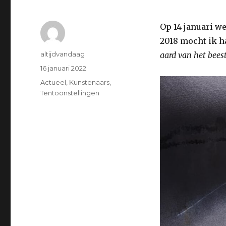
Op 14 januari we
2018 mocht ik ha
Auteur
altijdvandaag
aard van het bees
Geplaatst
16 januari 2022
op
Categorieën
Actueel
,
Kunstenaars
,
Tentoonstellingen