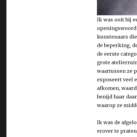
Ik was ooit bij 
openingswoord s
kunstenaars die
de beperking, de
de eerste catego
grote atelierru
waartussen ze pl
exposeert veel e
afkomen, waardo
benijd haar daa
waarop ze midden
Ik was de afgel
erover te praten