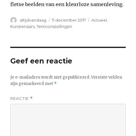
fletse beelden van een kleurloze samenleving.
Auteur
Geplaatst
Categorieën
altijdvandaag
11 december 2017
Actueel
,
op
Kunstenaars
,
Tentoonstellingen
Geef een reactie
Je e-mailadres wordt niet gepubliceerd.
Vereiste velden
zijn gemarkeerd met
*
REACTIE
*