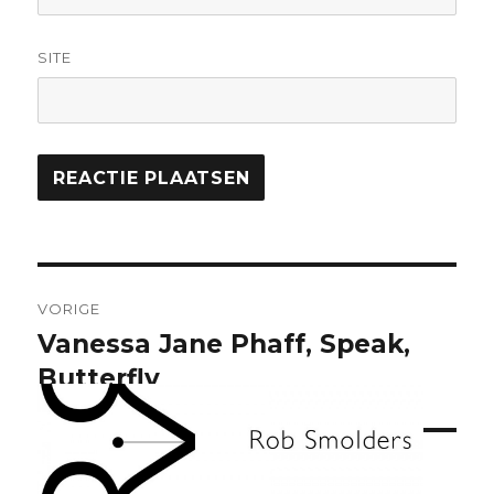
SITE
Bericht
VORIGE
navigatie
Vanessa Jane Phaff, Speak,
Vorig
bericht:
Butterfly
VOLGENDE