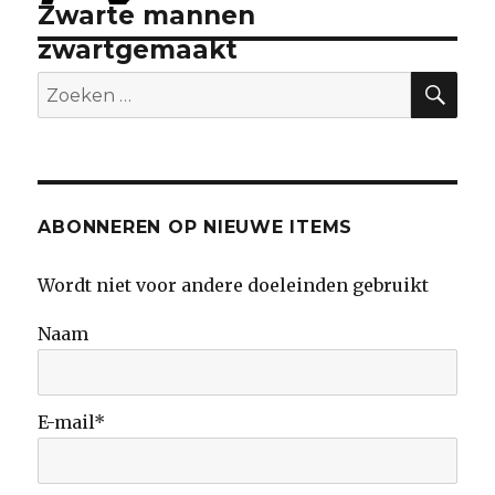
Zwarte mannen
Volgend
bericht:
zwartgemaakt
ZO
Zoeken
naar:
ABONNEREN OP NIEUWE ITEMS
Wordt niet voor andere doeleinden gebruikt
Naam
E-mail*