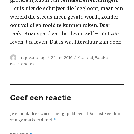
grotere rijkdom van verhalen en ervaringen.
Het is niet de schrijver die leegloopt, maar een
wereld die steeds meer gevuld wordt, zonder
ooit vol of voltooid te kunnen raken. Daar
raakt Knausgard aan het leven zelf – niet
zijn
leven,
het
leven. Dat is wat literatuur kan doen.
Auteur
Geplaatst
Categorieën
altijdvandaag
24 juni 2016
Actueel
,
Boeken
,
op
Kunstenaars
Geef een reactie
Je e-mailadres wordt niet gepubliceerd.
Vereiste velden
zijn gemarkeerd met
*